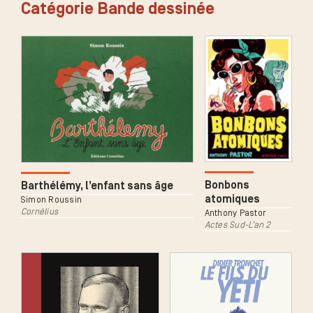
Catégorie Bande dessinée
Bonbons
Barthélémy, l’enfant sans âge
atomiques
Simon Roussin
Cornélius
Anthony Pastor
Actes Sud-L’an 2