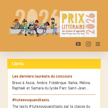
Passer
au
contenu
YouTube
Instagr
L’actu
Les derniers lauréats du concours
Bravo à Assia, Ambre, Frédérique, Nahia, Mélina,
Raphaël et Samara du lycée Parc Saint-Jean
(Toulon) !
#tutesvuquandtaslu
The lasts #tutesvuquandtaslu par la classe du