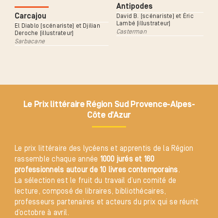
Antipodes
Carcajou
David B. (scénariste) et Éric
Lambé (illustrateur)
El Diablo (scénariste) et Djilian
Casterman
Deroche (illustrateur)
Sarbacane
Le Prix littéraire Région Sud Provence-Alpes-
Côte d’Azur
Le prix littéraire des lycéens et apprentis de la Région
rassemble chaque année
1000 jurés et 160
professionnels autour de 10 livres contemporains
.
La sélection est le fruit du travail d’un comité de
lecture, composé de libraires, bibliothécaires,
professeurs partenaires et acteurs du prix qui se réunit
d’octobre à avril.