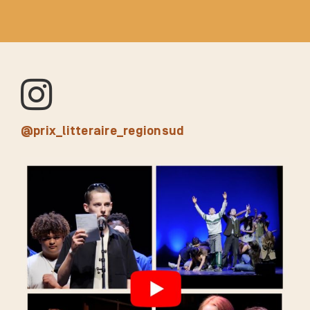
@prix_litteraire_regionsud