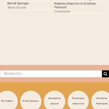
Benoît Springer
Matthieu Blanchin & Christian
Perrissin
Vents d’ouest
Futuropolis
Rechercher :
Calendrier
Prochaine
Archives
Kit média
Participants
annuel
sélection
Palmarès