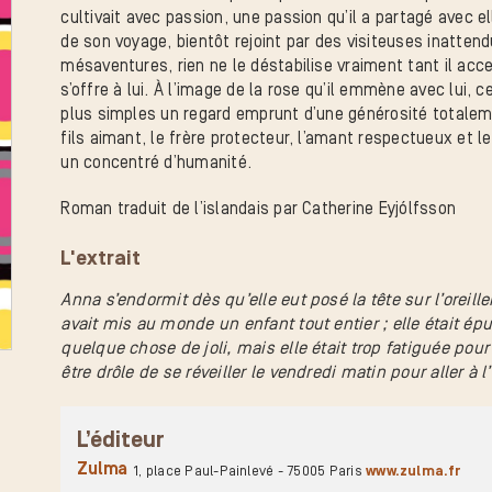
cultivait avec passion, une passion qu’il a partagé avec ell
de son voyage, bientôt rejoint par des visiteuses inatte
mésaventures, rien ne le déstabilise vraiment tant il acc
s’offre à lui. À l’image de la rose qu’il emmène avec lui, 
plus simples un regard emprunt d’une générosité totalemen
fils aimant, le frère protecteur, l’amant respectueux et
un concentré d’humanité.
Roman traduit de l’islandais par Catherine Eyjólfsson
L'extrait
Anna s’endormit dès qu’elle eut posé la tête sur l’oreill
avait mis au monde un enfant tout entier ; elle était épui
quelque chose de joli, mais elle était trop fatiguée pou
être drôle de se réveiller le vendredi matin pour aller à 
L’éditeur
Zulma
1, place Paul-Painlevé - 75005 Paris
www.zulma.fr