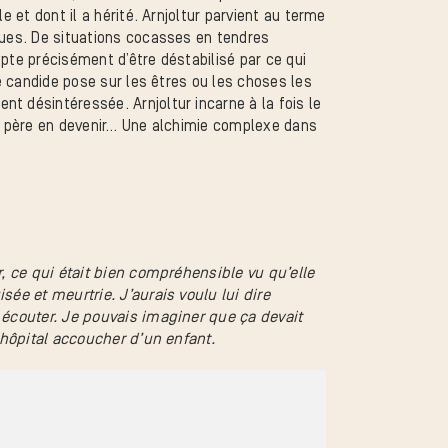
e et dont il a hérité. Arnjoltur parvient au terme
ndues. De situations cocasses en tendres
epte précisément d’être déstabilisé par ce qui
ce candide pose sur les êtres ou les choses les
t désintéressée. Arnjoltur incarne à la fois le
 le père en devenir… Une alchimie complexe dans
er, ce qui était bien compréhensible vu qu’elle
sée et meurtrie. J’aurais voulu lui dire
r écouter. Je pouvais imaginer que ça devait
l’hôpital accoucher d’un enfant.