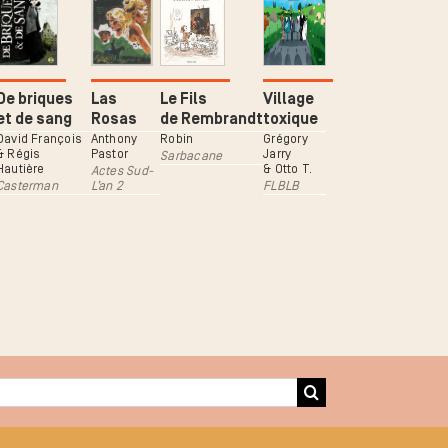
De briques
Las
Le Fils
Village
et de sang
Rosas
de Rembrandt
toxique
David François
Anthony
Robin
Grégory
& Régis
Pastor
Jarry
Sarbacane
Hautière
& Otto T.
Actes Sud-
Casterman
L’an 2
FLBLB