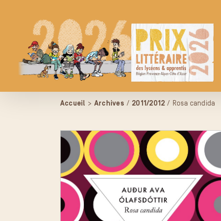
Passer
au
contenu
Accueil
>
Archives
/
2011/2012
/
Rosa candida