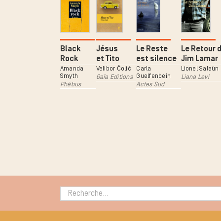
Black
Jésus
Le Reste
Le Retour 
Rock
et Tito
est silence
Jim Lamar
Amanda
Velibor Čolić
Carla
Lionel Salaün
Smyth
Guelfenbein
Gaïa Editions
Liana Levi
Phébus
Actes Sud
Rechercher :