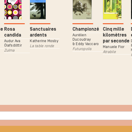
de
Rosa
Sanctuaires
Championzé
Cinq mille
candida
ardents
kilomètres
Aurélien
Ducoudray
par seconde
Audur Ava
Katherine Mosby
& Eddy Vaccaro
Ólafsdóttir
La table ronde
Manuele Fior
Futuropolis
Zulma
Atrabile