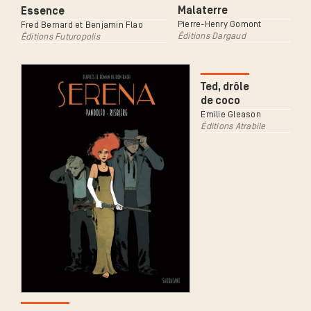
Malaterre
Essence
Pierre-Henry Gomont
Fred Bernard et Benjamin Flao
Éditions Dargaud
Éditions Futuropolis
Ted, drôle
de coco
Émilie Gleason
Éditions Atrabile