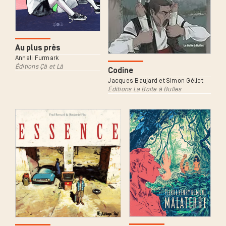
Au plus près
Anneli Furmark
Éditions Çà et Là
Codine
Jacques Baujard et Simon Géliot
Éditions La Boite à Bulles