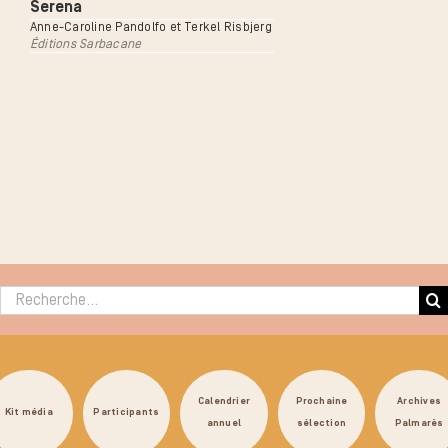
Serena
Anne-Caroline Pandolfo et Terkel Risbjerg
Éditions Sarbacane
Rechercher :
Calendrier
Prochaine
Archives
Kit média
Participants
annuel
sélection
Palmarès