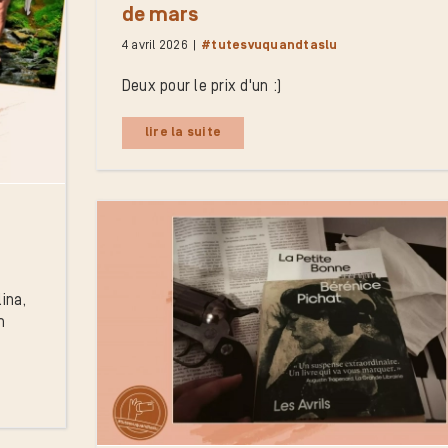
de mars
4 avril 2026
|
#tutesvuquandtaslu
Deux pour le prix d'un :)
lire la suite
ina,
n