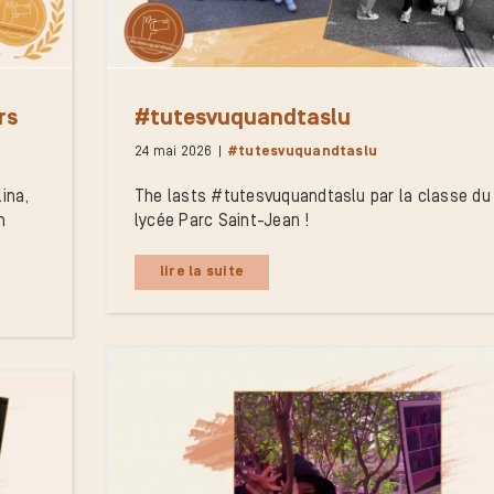
rs
#tutesvuquandtaslu
24 mai 2026
|
#tutesvuquandtaslu
ina,
The lasts #tutesvuquandtaslu par la classe du
n
lycée Parc Saint-Jean !
lire la suite