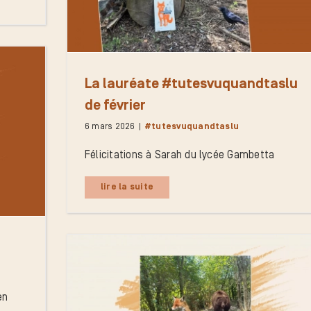
La lauréate #tutesvuquandtaslu
de février
6 mars 2026
|
#tutesvuquandtaslu
Félicitations à Sarah du lycée Gambetta
lire la suite
en