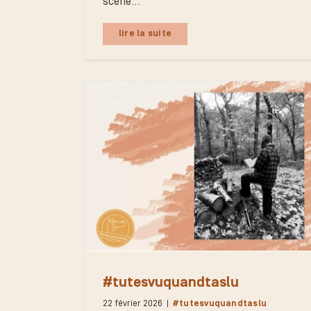
scène...
lire la suite
#tutesvuquandtaslu
22 février 2026
|
#tutesvuquandtaslu