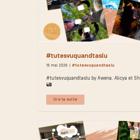
#tutesvuquandtaslu
16 mai 2026
|
#tutesvuquandtaslu
#tutesvuquandtaslu by Awena, Alicya et She
lire la suite