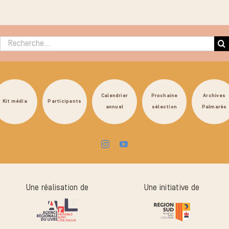
Rechercher :
Calendrier
Prochaine
Archives
Kit média
Participants
annuel
sélection
Palmarès
Une réalisation de
Une initiative de