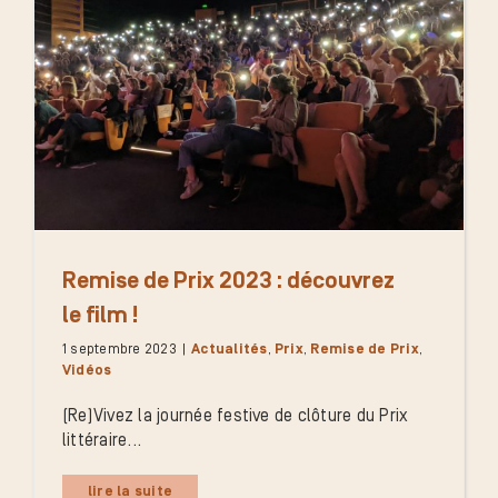
Remise de Prix 2023 : découvrez
le film !
1 septembre 2023
|
Actualités
,
Prix
,
Remise de Prix
,
Vidéos
(Re)Vivez la journée festive de clôture du Prix
littéraire...
lire la suite