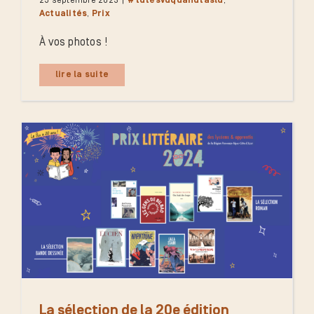
25 septembre 2023
|
#tutesvuquandtaslu
,
Actualités
,
Prix
À vos photos !
lire la suite
La sélection de la 20e édition