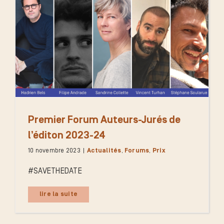
Premier Forum Auteurs-Jurés de
l’éditon 2023-24
10 novembre 2023
|
Actualités
,
Forums
,
Prix
#SAVETHEDATE
lire la suite