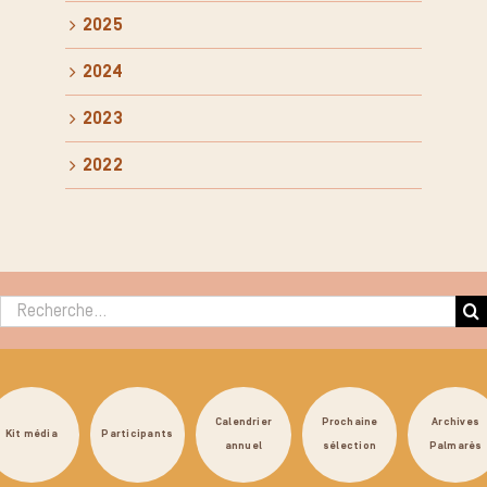
2025
2024
2023
2022
Rechercher :
Calendrier
Prochaine
Archives
Kit média
Participants
annuel
sélection
Palmarès