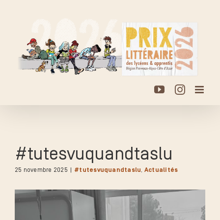
Passer
au
contenu
YouTube
Instagr
#tutesvuquandtaslu
25 novembre 2025
|
#tutesvuquandtaslu
,
Actualités