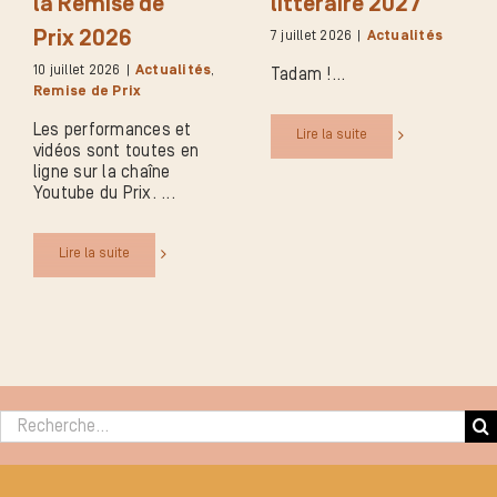
la Remise de
littéraire 2027
Prix 2026
7 juillet 2026
|
Actualités
10 juillet 2026
|
Actualités
,
Tadam !
Remise de Prix
Les performances et
Lire la suite
vidéos sont toutes en
ligne sur la chaîne
Youtube du Prix.
Lire la suite
Rechercher :