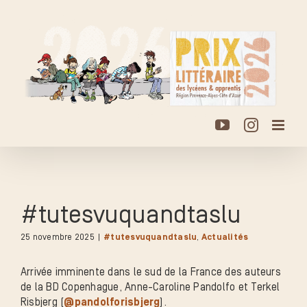
Passer
au
contenu
YouTube
Instagr
#tutesvuquandtaslu
25 novembre 2025
|
#tutesvuquandtaslu
,
Actualités
Arrivée imminente dans le sud de la France des auteurs
de la BD Copenhague, Anne-Caroline Pandolfo et Terkel
Risbjerg (
@pandolforisbjerg
).