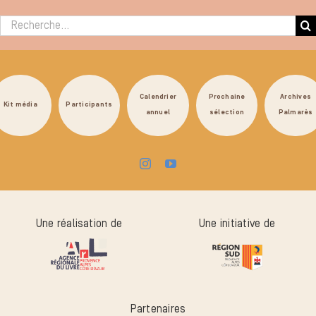
Rechercher :
Calendrier
Prochaine
Archives
Kit média
Participants
annuel
sélection
Palmarès
Une réalisation de
Une initiative de
Partenaires