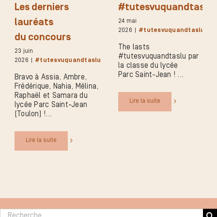
Les derniers
#tutesvuquandtaslu
lauréats
24 mai
2026
|
#tutesvuquandtaslu
du concours
The lasts
23 juin
#tutesvuquandtaslu par
2026
|
#tutesvuquandtaslu
la classe du lycée
Parc Saint-Jean !
Bravo à Assia, Ambre,
Frédérique, Nahia, Mélina,
Raphaël et Samara du
Lire la suite
lycée Parc Saint-Jean
(Toulon) !
Lire la suite
Rechercher :