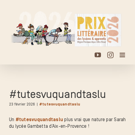
Passer
au
contenu
YouTube
Instagr
#tutesvuquandtaslu
23 février 2026
|
#tutesvuquandtaslu
Un
#tutesvuquandtaslu
plus vrai que nature par Sarah
du lycée Gambetta d’Aix-en-Provence !