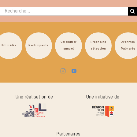
Rechercher :
Calendrier
Prochaine
Archives
Kit média
Participants
annuel
sélection
Palmarès
Une réalisation de
Une initiative de
Partenaires