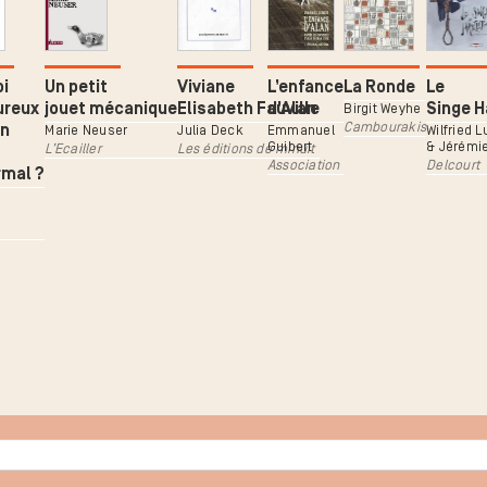
oi
Un petit
Viviane
L’enfance
La Ronde
Le
ureux
jouet mécanique
Elisabeth Fauville
d’Alan
Singe H
Birgit Weyhe
Cambourakis
on
Marie Neuser
Julia Deck
Emmanuel
Wilfried 
Guibert
& Jérémi
L’Ecailler
Les éditions de minuit
Association
Delcourt
rmal ?
n