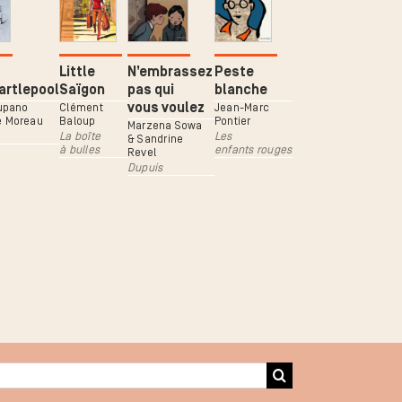
Little
N’embrassez
Peste
artlepool
Saïgon
pas qui
blanche
vous voulez
Lupano
Clément
Jean-Marc
e Moreau
Baloup
Pontier
Marzena Sowa
La boîte
Les
& Sandrine
à bulles
enfants rouges
Revel
Dupuis