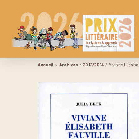
Passer
au
contenu
Accueil
>
Archives
/
2013/2014
/
Viviane Elisabe