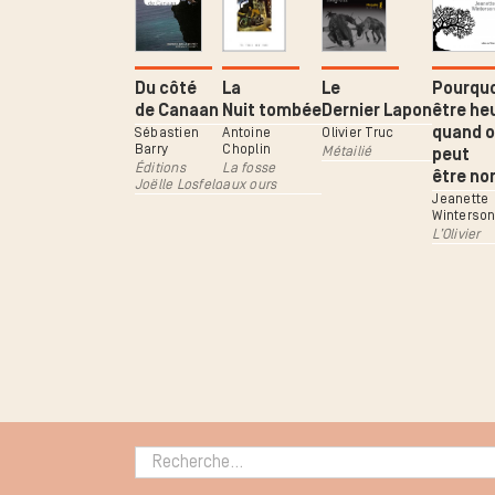
Du côté
La
Le
Pourqu
de Canaan
Nuit tombée
Dernier Lapon
être he
quand 
Sébastien
Antoine
Olivier Truc
Barry
Choplin
Métailié
peut
Éditions
La fosse
être no
Joëlle Losfeld
aux ours
Jeanette
Winterso
L’Olivier
Rechercher :