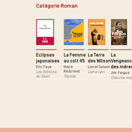
Catégorie Roman
Eclipses
La Femme
La Terre
La
japonaises
au colt 45
des Wilson
Vengeanc
des mère
Éric Faye
Marie
Lionel Salaün
Redonnet
Les Editions
Liana Levi
Jim Fergus
du Seuil
Tripode
Cherche mid