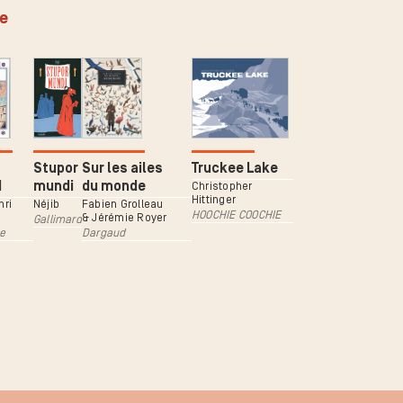
ée
Stupor
Sur les ailes
Truckee Lake
d
mundi
du monde
Christopher
Hittinger
nri
Néjib
Fabien Grolleau
HOOCHIE COOCHIE
& Jérémie Royer
Gallimard
e
Dargaud