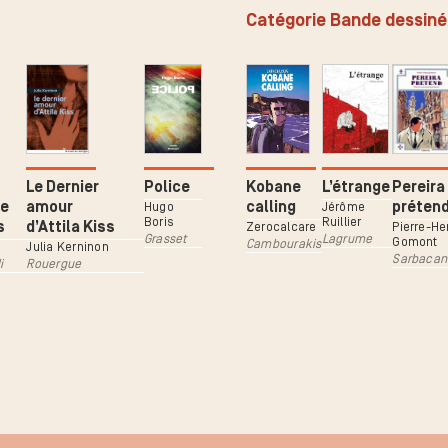
Catégorie Bande dessin
Le Dernier
Police
Kobane
L’étrange
Pereira
e
amour
calling
préten
Hugo
Jérôme
Boris
Ruillier
s
d’Attila Kiss
Zerocalcare
Pierre-He
Grasset
Lagrume
Gomont
Cambourakis
Julia Kerninon
Sarbacan
i
Rouergue