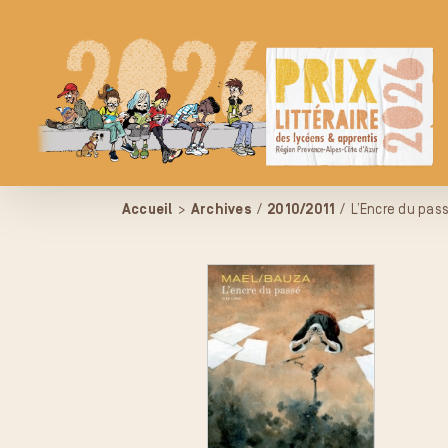
Passer
au
contenu
Accueil
>
Archives
/
2010/2011
/
L’Encre du pas