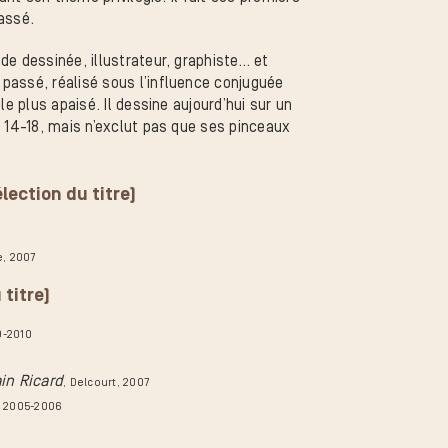
assé.
de dessinée, illustrateur, graphiste… et
passé, réalisé sous l’influence conjuguée
le plus apaisé. Il dessine aujourd’hui sur un
e 14-18, mais n’exclut pas que ses pinceaux
lection du titre)
e
, 2007
 titre)
9-2010
ain Ricard
, Delcourt
, 2007
, 2005-2006