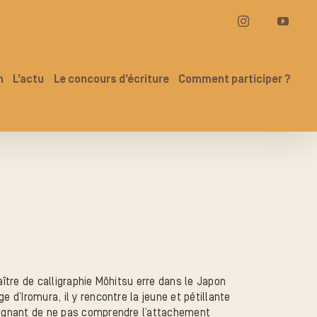
Instagram
YouT
n
L’actu
Le concours d’écriture
Comment participer ?
aître de calligraphie Môhitsu erre dans le Japon
e d’Iromura, il y rencontre la jeune et pétillante
Feignant de ne pas comprendre l’attachement