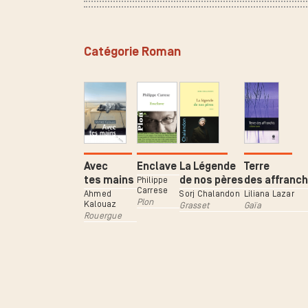
Catégorie Roman
Avec
Enclave
La Légende
Terre
tes mains
de nos pères
des affranch
Philippe
Carrese
Ahmed
Sorj Chalandon
Liliana Lazar
Plon
Kalouaz
Grasset
Gaïa
Rouergue