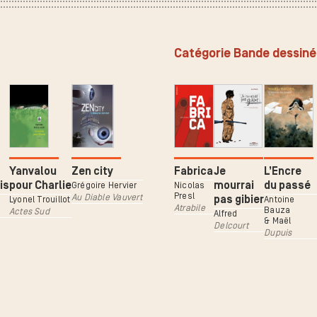
Catégorie Bande dessin
Yanvalou
Zen city
Fabrica
Je
L’Encre
is
pour Charlie
mourrai
du passé
Grégoire Hervier
Nicolas
Presl
Au Diable Vauvert
pas gibier
Lyonel Trouillot
Antoine
Atrabile
Bauza
Actes Sud
Alfred
& Maël
Delcourt
Dupuis