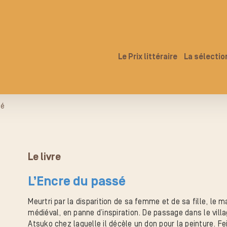
Le Prix littéraire
La sélectio
sé
Le livre
L’Encre du passé
Meurtri par la disparition de sa femme et de sa fille, le m
médiéval, en panne d’inspiration. De passage dans le villag
Atsuko chez laquelle il décèle un don pour la peinture. 