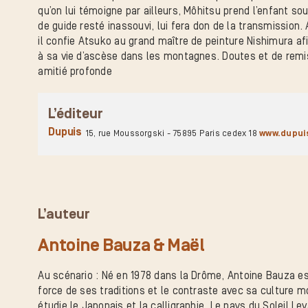
qu’on lui témoigne par ailleurs, Môhitsu prend l’enfant so
de guide resté inassouvi, lui fera don de la transmission. A
il confie Atsuko au grand maître de peinture Nishimura afin
à sa vie d’ascèse dans les montagnes. Doutes et de remis
amitié profonde
L’éditeur
Dupuis
15, rue Moussorgski - 75895 Paris cedex 18
www.dupui
L’auteur
Antoine Bauza & Maël
Au scénario : Né en 1978 dans la Drôme, Antoine Bauza es
force de ses traditions et le contraste avec sa culture mod
étudie le Japonais et la calligraphie. Le pays du Soleil Lev