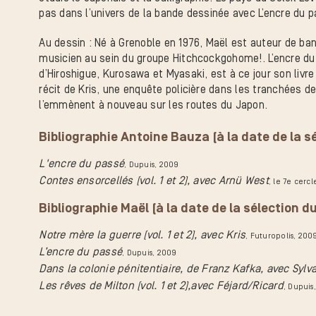
pas dans l’univers de la bande dessinée avec L’encre du p
Au dessin : Né à Grenoble en 1976, Maël est auteur de ban
musicien au sein du groupe Hitchcockgohome!. L’encre du 
d’Hiroshigue, Kurosawa et Myasaki, est à ce jour son livre 
récit de Kris, une enquête policière dans les tranchées d
l’emmènent à nouveau sur les routes du Japon.
Bibliographie Antoine Bauza (à la date de la sé
L'encre du passé
, Dupuis
, 2009
Contes ensorcellés (vol. 1 et 2), avec Arnü West
, le 7e cercl
Bibliographie Maël (à la date de la sélection du
Notre mère la guerre (vol. 1 et 2), avec Kris
, Futuropolis
, 200
L’encre du passé
, Dupuis
, 2009
Dans la colonie pénitentiaire, de Franz Kafka, avec Sylv
Les rêves de Milton (vol. 1 et 2),avec Féjard/Ricard
, Dupuis