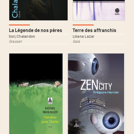
Terre des affranchis
La Légende de nos pères
Liliana Lazar
Sorj Chalandon
Gaïa
Grasset