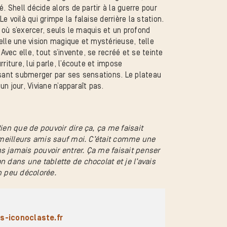
. Shell décide alors de partir à la guerre pour
 voilà qui grimpe la falaise derrière la station.
e où s’exercer, seuls le maquis et un profond
 telle une vision magique et mystérieuse, telle
 Avec elle, tout s’invente, se recréé et se teinte
riture, lui parle, l’écoute et impose
issant submerger par ses sensations. Le plateau
un jour, Viviane n’apparaît pas.
Rien que de pouvoir dire ça, ça me faisait
it meilleurs amis sauf moi. C’était comme une
ns jamais pouvoir entrer. Ça me faisait penser
n dans une tablette de chocolat et je l’avais
un peu décolorée.
s-iconoclaste.fr