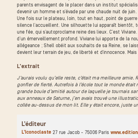
parents envisagent de le placer dans un institut spécialisé
devenir un homme et s’évade par une chaude nuit de juin. Le
Une fois sur le plateau, loin, tout en haut, point de guerr
silence l’accueillent. Une silhouette lui apparaît bientôt,
une fée, qui s’autoproclame reine des lieux. C’est Viviane.
d’un émerveillement profond. Viviane lui apporte de la nour
allégeance ; Shell obéit aux souhaits de sa Reine, se la
devient leur terrain de jeu, de liberté et d’innocence. Mais 
L'extrait
J’aurais voulu qu’elle reste, c’était ma meilleure amie. 
gonfler de fierté. Autrefois à l’école tout le monde éta
grande boule d’amitié autour de laquelle je tournais sa
aux anneaux de Saturne, j’en avais trouvé une illustratio
collée au-dessus de mon lit. Elle y était encore, juste 
L’éditeur
L’Iconoclaste
27 rue Jacob - 75006 Paris
www.edition