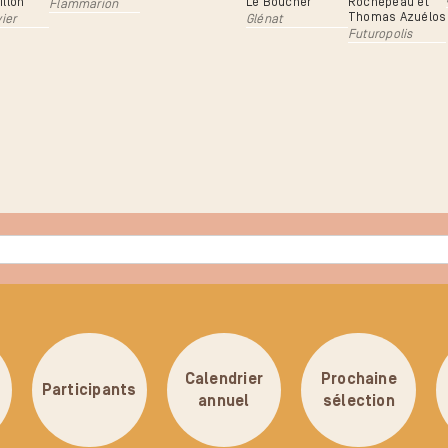
illon
Le Boucher
Rochepeau et
Flammarion
Thomas Azuélos
vier
Glénat
Futuropolis
Calendrier
Prochaine
Participants
annuel
sélection