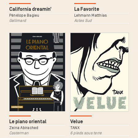
La Favorite
California dreamin’
Lehmann Matthias
Pénélope Bagieu
Actes Sud
Gallimard
Le piano oriental
Velue
Zeina Abirached
TANX
Casterman
6 pieds sous terre