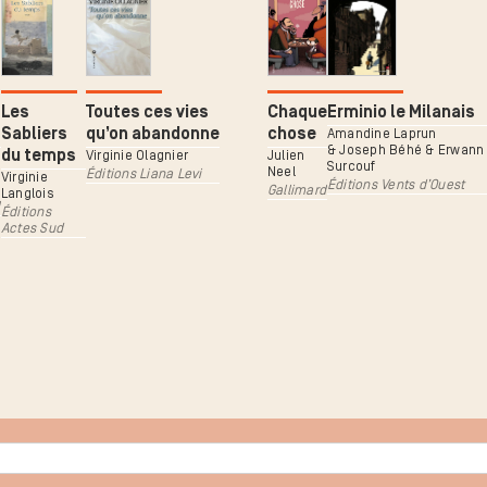
Les
Toutes ces vies
Chaque
Erminio le Milanais
Sabliers
qu’on abandonne
chose
Amandine Laprun
& Joseph Béhé & Erwann
du temps
Virginie Olagnier
Julien
Surcouf
Neel
Éditions Liana Levi
Virginie
Éditions Vents d’Ouest
Gallimard
Langlois
Éditions
Actes Sud