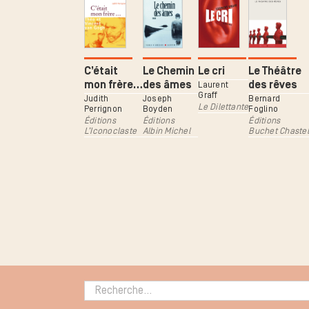
C’était
Le Chemin
Le cri
Le Théâtre
mon frère…
des âmes
des rêves
Laurent
Graff
Judith
Joseph
Bernard
Le Dilettante
Perrignon
Boyden
Foglino
Éditions
Éditions
Éditions
L’Iconoclaste
Albin Michel
Buchet Chastel
Rechercher :