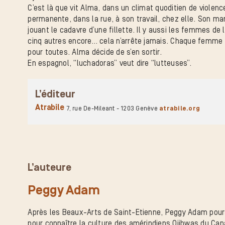
C’est là que vit Alma, dans un climat quoditien de violenc
permanente, dans la rue, à son travail, chez elle. Son mar
jouant le cadavre d’une fillette. Il y aussi les femmes de l
cinq autres encore… cela n’arrête jamais. Chaque femme e
pour toutes. Alma décide de s’en sortir.
En espagnol, “luchadoras” veut dire “lutteuses”.
L’éditeur
Atrabile
7, rue De-Mileant - 1203 Genève
atrabile.org
L’auteure
Peggy Adam
Après les Beaux-Arts de Saint-Etienne, Peggy Adam poursu
pour connaître la culture des amérindiens Ojibwas du Cana