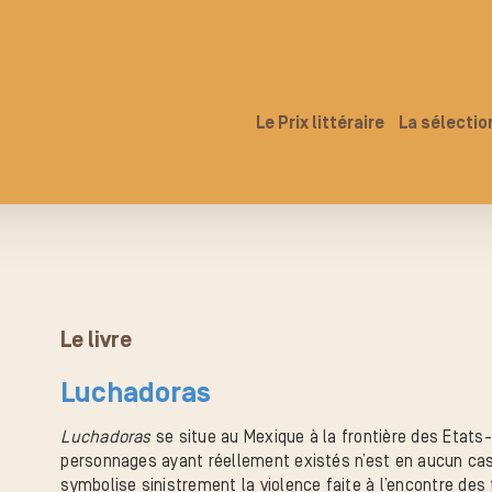
Le Prix littéraire
La sélectio
Le livre
Luchadoras
Luchadoras
se situe au Mexique à la frontière des Etat
personnages ayant réellement existés n’est en aucun cas f
symbolise sinistrement la violence faite à l’encontre de