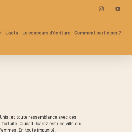
Instagram
YouT
n
L’actu
Le concours d’écriture
Comment participer ?
s-Unis, et toute ressemblance avec des
ortuite. Ciudad Juárez est une ville qui
s femmes. En toute impunité.