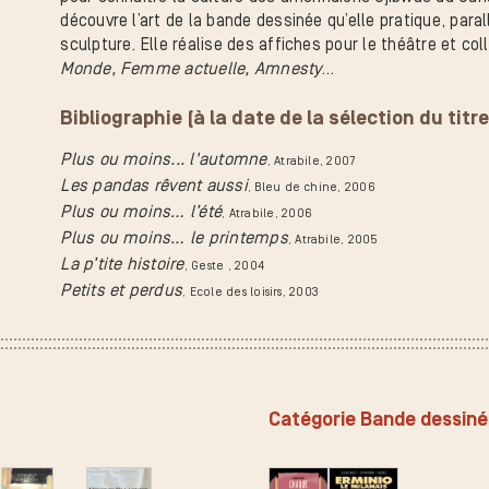
découvre l’art de la bande dessinée qu’elle pratique, parall
sculpture. Elle réalise des affiches pour le théâtre et co
Monde, Femme actuelle, Amnesty
…
Bibliographie (à la date de la sélection du titre
Plus ou moins... l'automne
, Atrabile
, 2007
Les pandas rêvent aussi
, Bleu de chine
, 2006
Plus ou moins… l’été
, Atrabile
, 2006
Plus ou moins… le printemps
, Atrabile
, 2005
La p’tite histoire
, Geste
, 2004
Petits et perdus
, Ecole des loisirs
, 2003
Catégorie Bande dessin