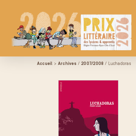
Passer
au
contenu
Accueil
>
Archives
/
2007/2008
/
Luchadoras