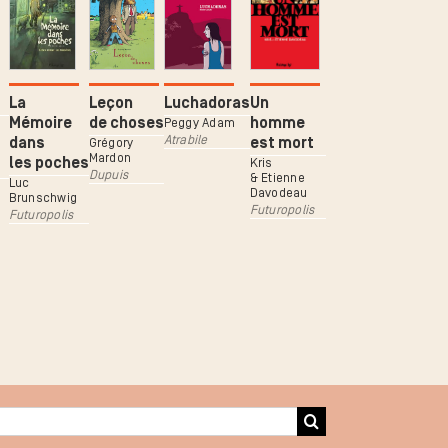
La
Leçon
Luchadoras
Un
Mémoire
de choses
homme
Peggy Adam
Atrabile
dans
est mort
Grégory
Mardon
les poches
Kris
Dupuis
& Etienne
Luc
Davodeau
Brunschwig
Futuropolis
Futuropolis