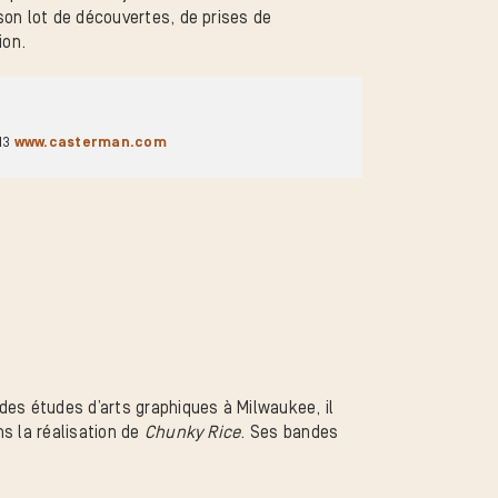
son lot de découvertes, de prises de
ion.
13
www.casterman.com
des études d’arts graphiques à Milwaukee, il
s la réalisation de
Chunky Rice
. Ses bandes