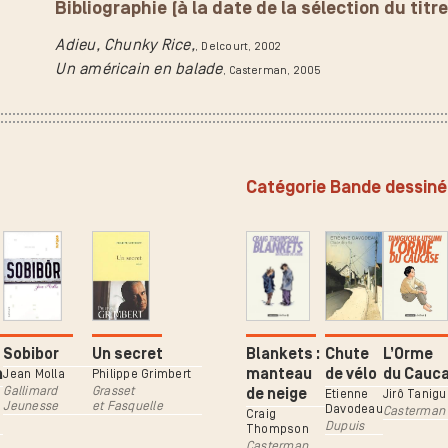
Bibliographie (à la date de la sélection du titre
Adieu, Chunky Rice,
, Delcourt
, 2002
Un américain en balade
, Casterman
, 2005
Catégorie Bande dessin
Sobibor
Un secret
Blankets :
Chute
L’Orme
n
manteau
de vélo
du Cauc
Jean Molla
Philippe Grimbert
Gallimard
Grasset
de neige
Etienne
Jirô Tanigu
Jeunesse
et Fasquelle
Davodeau
Casterman
Craig
Dupuis
Thompson
Casterman