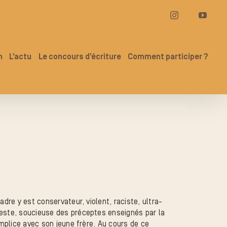
Instagram
YouT
n
L’actu
Le concours d’écriture
Comment participer ?
adre y est conservateur, violent, raciste, ultra-
deste, soucieuse des préceptes enseignés par la
complice avec son jeune frère. Au cours de ce