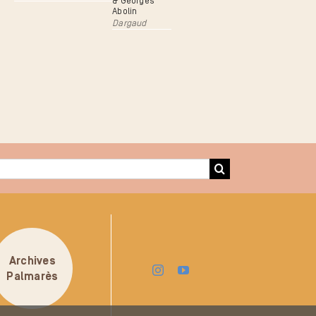
& Georges
Abolin
Dargaud
Archives
Palmarès