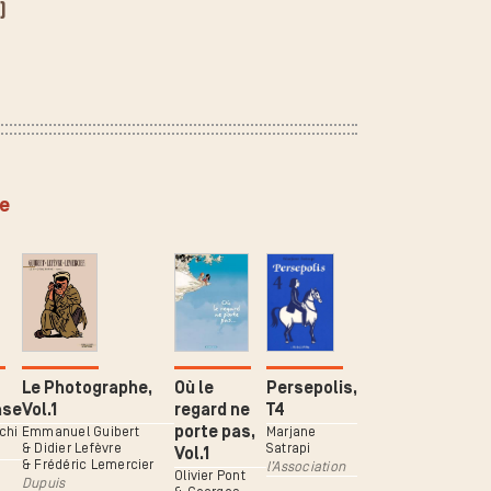
)
ée
Le Photographe,
Où le
Persepolis,
ase
Vol.1
regard ne
T4
porte pas,
chi
Emmanuel Guibert
Marjane
& Didier Lefèvre
Satrapi
Vol.1
& Frédéric Lemercier
l’Association
Olivier Pont
Dupuis