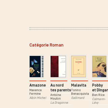
Catégorie Roman
Amazone
Au nord
Malavita
Pobby
tes parents
et Dinga
Maxence
Tonino
Fermine
Benacquista
Antoine
Ben Rice
Albin Michel
Gallimard
Mouton
Calmann-
La Dragonne
Lévy