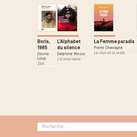
Boris,
L’Alphabet
La Femme paradis
1985
du silence
Pierre Chavagné
Le mot et le reste
Douna
Delphine Minoui
Loup
L’Iconoclaste
Zoé
Rechercher :