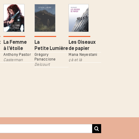
x
La Femme
La
Les Oiseaux
à l’étoile
Petite Lumière
de papier
Anthony Pastor
Grégory
Mana Neyestani
Panaccione
Casterman
çà et là
Delcourt