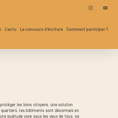
Instagram
YouT
n
L’actu
Le concours d’écriture
Comment participer ?
 protéger les bons citoyens, une solution
ux quartiers, les bâtiments sont désormais en
oute quiétude vivre sous les yeux de tous, se