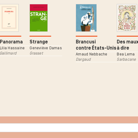
Panorama
Strange
Brancusi
Des mau
contre États-Unis
à dire
Lilia Hassaine
Geneviève Damas
Gallimard
Grasset
Arnaud Nebbache
Bea Lema
Dargaud
Sarbacane