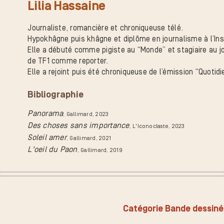
Lilia Hassaine
Journaliste, romancière et chroniqueuse télé.
Hypokhâgne puis khâgne et diplôme en journalisme à l’Ins
Elle a débuté comme pigiste au “Monde” et stagiaire au jou
de TF1 comme reporter.
Elle a rejoint puis été chroniqueuse de l’émission “Quotid
Bibliographie
Panorama
, Gallimard
, 2023
Des choses sans importance
, L'Iconoclaste
, 2023
Soleil amer
, Gallimard
, 2021
L'oeil du Paon
, Gallimard
, 2019
Catégorie Bande dessin