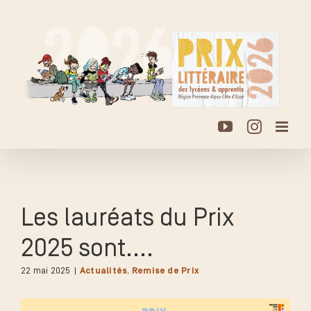
Passer
au
contenu
YouTube
Instagr
Les lauréats du Prix
2025 sont.…
22 mai 2025
|
Actualités
,
Remise de Prix
Voir