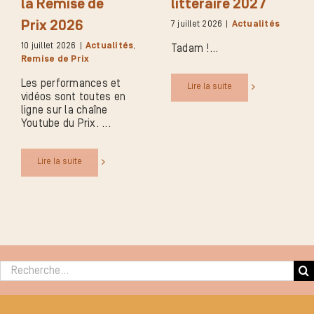
la Remise de
littéraire 2027
Prix 2026
7 juillet 2026
|
Actualités
10 juillet 2026
|
Actualités
,
Tadam !
Remise de Prix
Les performances et
Lire la suite
vidéos sont toutes en
ligne sur la chaîne
Youtube du Prix.
Lire la suite
Rechercher :