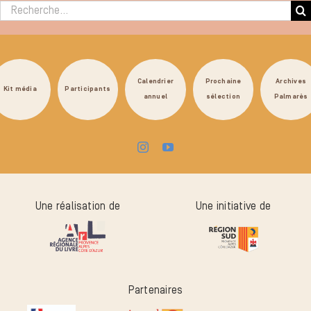
Rechercher :
Calendrier
Prochaine
Archives
Kit média
Participants
annuel
sélection
Palmarès
Une réalisation de
Une initiative de
Partenaires