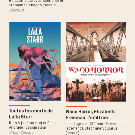
Guillaume Carayol (scénario) et
Stéphane Senegas (dessin)
Delcourt
Toutes les morts de
Waco Horror, Elizabeth
Laïla Starr
Freeman, l’infiltrée
Ram V (scénariste) et Filipe
Lisa Lugrin et Clément Xavier
Andrade (dessinateur)
(scénario), Stéphane Soularue
Urban Comics
(dessin)