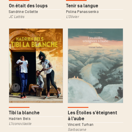
On était des loups
Tenir sa langue
Sandrine Collette
Polina Panassenko
JC Lattès
L’Olivier
Tibi la blanche
Les Étoiles s’éteignent
à l’aube
Hadrien Bels
L’Iconoclaste
Vincent Turhan
Sarbacane