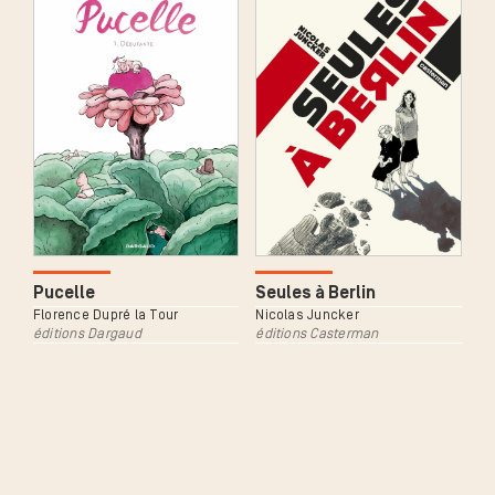
Pucelle
Seules à Berlin
Florence Dupré la Tour
Nicolas Juncker
éditions Dargaud
éditions Casterman