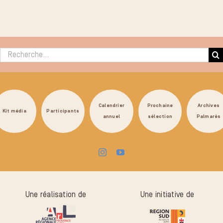
Rechercher :
Calendrier
Prochaine
Archives
Kit média
Participants
annuel
sélection
Palmarès
Une réalisation de
Une initiative de