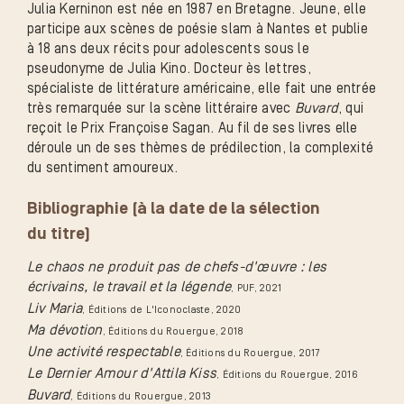
Julia Kerninon est née en 1987 en Bretagne. Jeune, elle
participe aux scènes de poésie slam à Nantes et publie
à 18 ans deux récits pour adolescents sous le
pseudonyme de Julia Kino. Docteur ès lettres,
spécialiste de littérature américaine, elle fait une entrée
très remarquée sur la scène littéraire avec
Buvard
, qui
reçoit le Prix Françoise Sagan. Au fil de ses livres elle
déroule un de ses thèmes de prédilection, la complexité
du sentiment amoureux.
Bibliographie (à la date de la sélection
du titre)
Le chaos ne produit pas de chefs-d'œuvre : les
écrivains, le travail et la légende
, PUF
, 2021
Liv Maria
, Éditions de L'Iconoclaste
, 2020
Ma dévotion
, Éditions du Rouergue
, 2018
Une activité respectable
, Éditions du Rouergue
, 2017
Le Dernier Amour d'Attila Kiss
, Éditions du Rouergue
, 2016
Buvard
, Éditions du Rouergue
, 2013