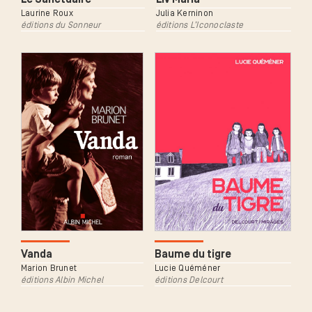
Laurine Roux
Julia Kerninon
éditions du Sonneur
éditions L’Iconoclaste
Vanda
Baume du tigre
Marion Brunet
Lucie Quéméner
éditions Albin Michel
éditions Delcourt