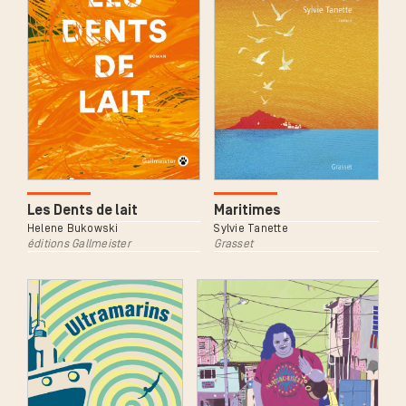
Maritimes
Les Dents de lait
Sylvie Tanette
Helene Bukowski
Grasset
éditions Gallmeister