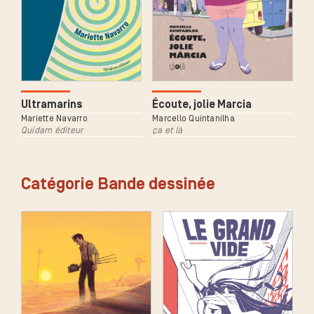
Ultramarins
Écoute, jolie Marcia
Mariette Navarro
Marcello Quintanilha
Quidam éditeur
ça et là
Catégorie Bande dessinée