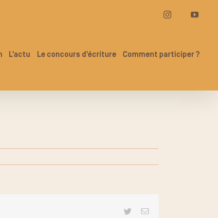
Instagram
YouT
n
L’actu
Le concours d’écriture
Comment participer ?
Twitter
Email