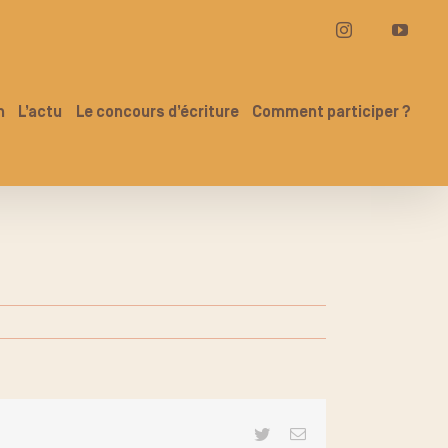
Instagram
YouT
n
L’actu
Le concours d’écriture
Comment participer ?
Twitter
Email