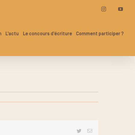
Instagram
YouT
n
L’actu
Le concours d’écriture
Comment participer ?
Twitter
Email