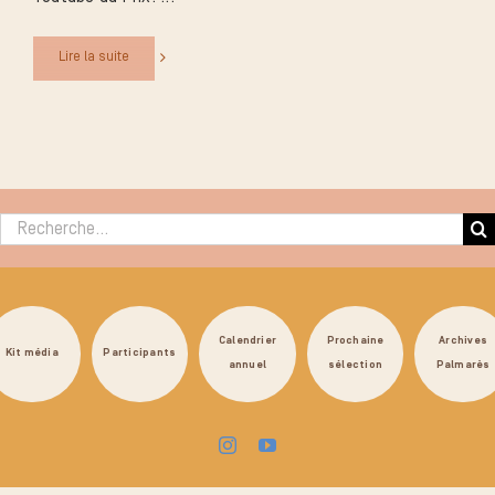
Lire la suite
Rechercher :
Calendrier
Prochaine
Archives
Kit média
Participants
annuel
sélection
Palmarès