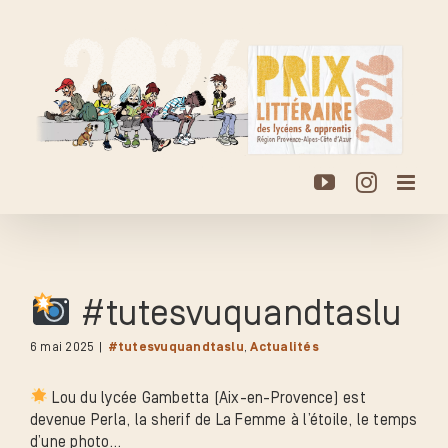
Passer
au
contenu
YouTube
Instagr
#tutesvuquandtaslu
6 mai 2025
|
#tutesvuquandtaslu
,
Actualités
Lou du lycée Gambetta (Aix-en-Provence) est
devenue Perla, la sherif de La Femme à l’étoile, le temps
d’une photo…