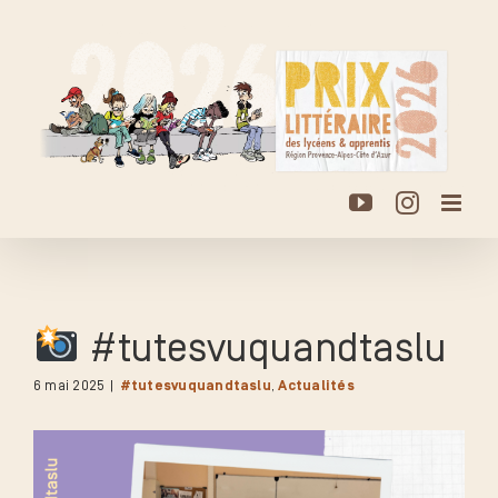
Passer
au
contenu
YouTube
Instagr
#tutesvuquandtaslu
6 mai 2025
|
#tutesvuquandtaslu
,
Actualités
Voir
l'image
agrandie