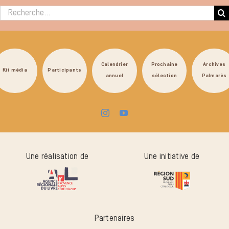
Rechercher :
Calendrier
Prochaine
Archives
Kit média
Participants
annuel
sélection
Palmarès
Une réalisation de
Une initiative de
Partenaires