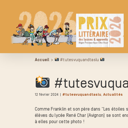
Passer
au
contenu
Accueil
>
#tutesvuquandtaslu
#tutesvuqua
12 février 2024
|
#tutesvuquandtaslu
,
Actualités
Comme Franklin et son père dans “Les étoiles s’
élèves du lycée René Char (Avignon) se sont en
à elles pour cette photo !